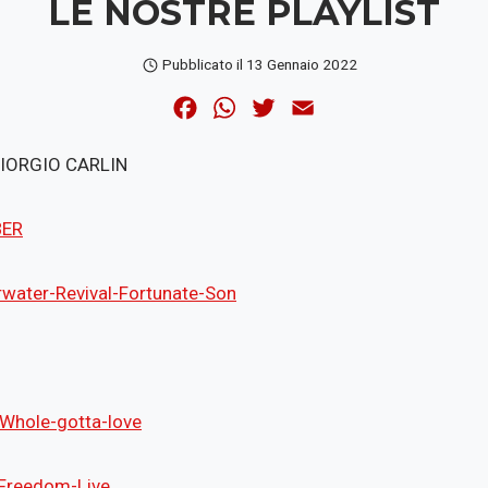
LE NOSTRE PLAYLIST
Pubblicato il
13 Gennaio 2022
F
W
T
E
a
h
w
m
GIORGIO CARLIN
c
a
i
a
e
t
t
i
BER
b
s
t
l
o
A
e
o
p
r
water-Revival-Fortunate-Son
k
p
Whole-gotta-love
-Freedom-Live