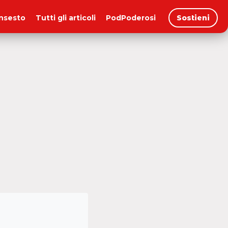
insesto
Tutti gli articoli
PodPoderosi
Sostieni