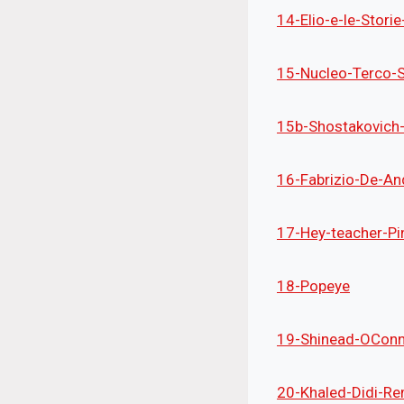
14-Elio-e-le-Stor
15-Nucleo-Terco-S
15b-Shostakovich-
16-Fabrizio-De-A
17-Hey-teacher-Pi
18-Popeye
19-Shinead-OConn
20-Khaled-Didi-Re