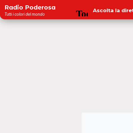
Salta
Radio Poderosa
Ascolta la dire
al
Tutti i colori del mondo
contenuto