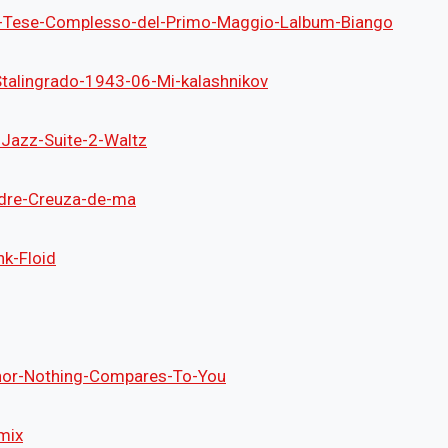
ie-Tese-Complesso-del-Primo-Maggio-Lalbum-Biango
talingrado-1943-06-Mi-kalashnikov
Jazz-Suite-2-Waltz
ndre-Creuza-de-ma
nk-Floid
or-Nothing-Compares-To-You
mix