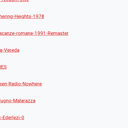
hering-Heights-1978
Vacanze-romane-1991-Remaster
a-Vereda
RES
teen-Radio-Nowhere
ugno-Malarazza
-Ederlezi-0