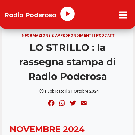
Salta
al
Radio Poderosa
contenuto
INFORMAZIONE E APPROFONDIMENTI
|
PODCAST
LO STRILLO : la
rassegna stampa di
Radio Poderosa
Pubblicato il
31 Ottobre 2024
F
W
T
E
a
h
w
m
c
a
i
a
NOVEMBRE 2024
e
t
t
i