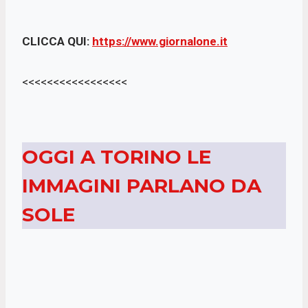
b
s
t
l
o
A
e
CLICCA QUI:
https://www.giornalone.it
o
p
r
k
p
<<<<<<<<<<<<<<<<<
OGGI A TORINO LE
IMMAGINI PARLANO DA
SOLE