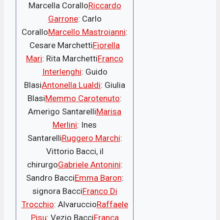
Marcella Corallo
Riccardo
Garrone
: Carlo
Corallo
Marcello Mastroianni
:
Cesare Marchetti
Fiorella
Mari
: Rita Marchetti
Franco
Interlenghi
: Guido
Blasi
Antonella Lualdi
: Giulia
Blasi
Memmo Carotenuto
:
Amerigo Santarelli
Marisa
Merlini
: Ines
Santarelli
Ruggero Marchi
:
Vittorio Bacci, il
chirurgo
Gabriele Antonini
:
Sandro Bacci
Emma Baron
:
signora Bacci
Franco Di
Trocchio
: Alvaruccio
Raffaele
Pisu
: Vezio Bacci
Franca