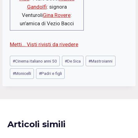
Gandolfi
: signora
Venturoli
Gina Rovere
:
un’amica di Vezio Bacci
Metti... Visti rivisti da rivedere
Tag
#
Cinema italiano anni 50
#
De Sica
#
Mastroianni
articolo:
#
Monicelli
#
Padri e figli
Articoli simili