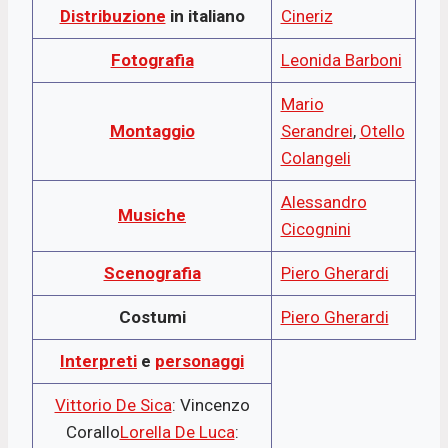
Distribuzione
in italiano
Cineriz
Fotografia
Leonida Barboni
Mario
Montaggio
Serandrei
,
Otello
Colangeli
Alessandro
Musiche
Cicognini
Scenografia
Piero Gherardi
Costumi
Piero Gherardi
Interpreti
e
personaggi
Vittorio De Sica
: Vincenzo
Corallo
Lorella De Luca
: