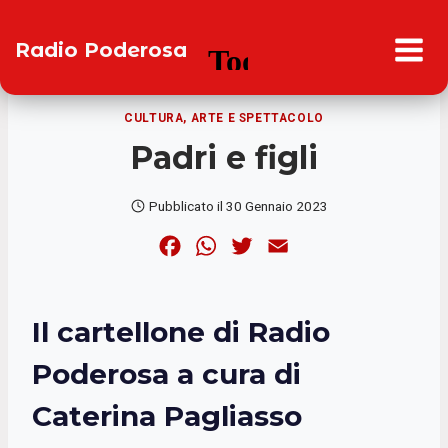
Salta
al
Radio Poderosa
contenuto
CULTURA, ARTE E SPETTACOLO
Padri e figli
Pubblicato il
30 Gennaio 2023
F
W
T
E
a
h
w
m
c
a
i
a
Il cartellone di Radio
e
t
t
i
b
s
t
l
Poderosa
a cura di
o
A
e
Caterina Pagliasso
o
p
r
k
p