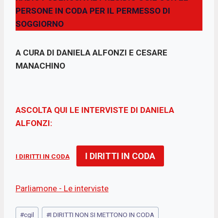
PERSONE IN CODA PER IL PERMESSO DI
e
t
t
i
SOGGIORNO
b
s
t
l
o
A
e
A CURA DI DANIELA ALFONZI E CESARE
o
p
r
MANACHINO
k
p
ASCOLTA QUI LE INTERVISTE DI DANIELA
ALFONZI:
I DIRITTI IN CODA
I DIRITTI IN CODA
Parliamone - Le interviste
Tag
#
cgil
#
I DIRITTI NON SI METTONO IN CODA