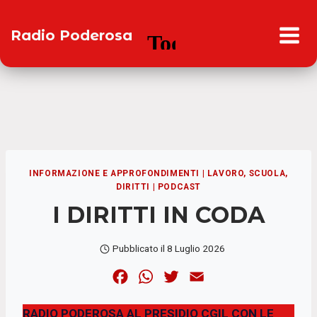
Salta
al
Radio Poderosa
contenuto
INFORMAZIONE E APPROFONDIMENTI
|
LAVORO, SCUOLA,
DIRITTI
|
PODCAST
I DIRITTI IN CODA
Pubblicato il
8 Luglio 2026
F
W
T
E
a
h
w
m
RADIO PODEROSA AL PRESIDIO CGIL CON LE
c
a
i
a