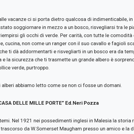
le vacanze ci si porta dietro qualcosa di indimenticabile, in 
 stato soggiornare in mezzo a un bosco, risvegliarsi tra le pi
riempirsi gli occhi di verde. Per carità, con tutte le comodità 
, cucina, non come un ranger con il suo cavallo e fagioli sca
che ti dà addormentarti e risvegliarti in un bosco era da te
a e la sicurezza che ti trasmette un grande albero è sorprend
llice verde, purtroppo.
gli alberi abbiamo letto come se non ci fosse un domani.
 CASA DELLE MILLE PORTE” Ed.Neri Pozza
etemi. Nel 1921 nei possedimenti inglesi in Malesia la stor
 trascorso da W.Somerset Maugham presso un amico e la di l