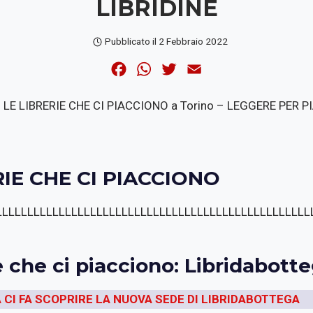
LIBRIDINE
Pubblicato il
2 Febbraio 2022
F
W
T
E
a
h
w
m
LE LIBRERIE CHE CI PIACCIONO a Torino – LEGGERE PER PIA
c
a
i
a
e
t
t
i
b
s
t
l
o
A
e
RIE CHE CI PIACCIONO
o
p
r
k
p
LLLLLLLLLLLLLLLLLLLLLLLLLLLLLLLLLLLLLLLLLLLLLLLLLL
ie che ci piacciono: Libridabott
CI FA SCOPRIRE LA NUOVA SEDE DI LIBRIDABOTTEGA