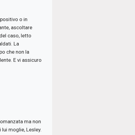
positivo o in
ante, ascoltare
del caso, letto
ldati. La
mpo che non la
ente. E vi assicuro
ia romanzata ma non
ui moglie, Lesley.