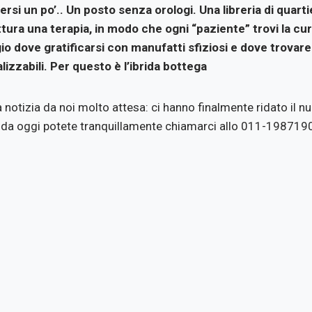
rsi un po’.. Un posto senza orologi. Una libreria di quartier
ttura una terapia, in modo che ogni “paziente” trovi la cura
o dove gratificarsi con manufatti sfiziosi e dove trovare
alizzabili. Per questo è l’ibrida bottega
 notizia da noi molto attesa: ci hanno finalmente ridato il n
 da oggi potete tranquillamente chiamarci allo 011-19871905