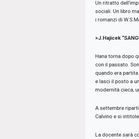
Un ritratto dell’im
sociali. Un libro m
i romanzi di W.S.
>J.Hajicek “SANG
Hana torna dopo qui
con il passato. Son
quando era partita.
e lasci il posto a u
modernità cieca, u
A settembre ripartir
Calvino e si intitol
La docente sarà c