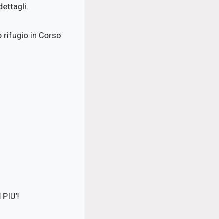
dettagli.
o rifugio in Corso
PIU’!