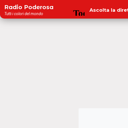
Salta
Radio Poderosa
Ascolta la dire
al
Tutti i colori del mondo
contenuto