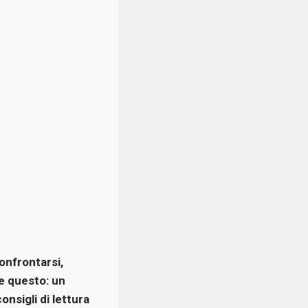
confrontarsi,
re questo: un
onsigli di lettura