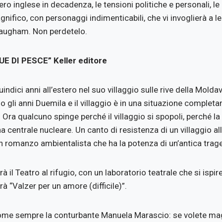
pero inglese in decadenza, le tensioni politiche e personali, l
agnifico, con personaggi indimenticabili, che vi invoglierà a l
Maugham. Non perdetelo.
UE DI PESCE” Keller editore
ndici anni all’estero nel suo villaggio sulle rive della Moldava
o gli anni Duemila e il villaggio è in una situazione complet
 Ora qualcuno spinge perché il villaggio si spopoli, perché la
na centrale nucleare. Un canto di resistenza di un villaggio al
n romanzo ambientalista che ha la potenza di un’antica trage
à il Teatro al rifugio, con un laboratorio teatrale che si ispire
erà “Valzer per un amore (difficile)”.
ome sempre la conturbante Manuela Marascio: se volete mag