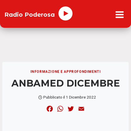
Salta
al
Radio Poderosa
contenuto
INFORMAZIONE E APPROFONDIMENTI
ANBAMED DICEMBRE
Pubblicato il
1 Dicembre 2022
F
W
T
E
a
h
w
m
c
a
i
a