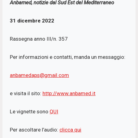
Anbamed, notizie dal Sud Est del Mediterraneo
e
t
t
i
b
s
t
l
o
A
e
31 dicembre 2022
o
p
r
k
p
Rassegna anno III/n. 357
Per informazioni e contatti, manda un messaggio:
anbamedaps@gmail.com
e visita il sito:
http://www.anbamed.it
Le vignette sono
QUI
Per ascoltare l’audio:
clicca qui