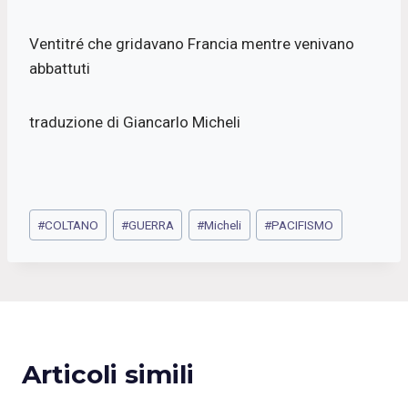
Ventitré che gridavano Francia mentre venivano
abbattuti
traduzione di Giancarlo Micheli
Tag
#
COLTANO
#
GUERRA
#
Micheli
#
PACIFISMO
articolo:
Articoli simili