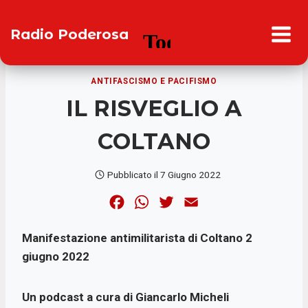
Salta
al
Radio Poderosa
contenuto
ANTIFASCISMO E PACIFISMO
IL RISVEGLIO A
COLTANO
Pubblicato il
7 Giugno 2022
F
W
T
E
a
h
w
m
Manifestazione antimilitarista di Coltano 2
c
a
i
a
giugno 2022
e
t
t
i
b
s
t
l
Un podcast a cura di Giancarlo Micheli
o
A
e