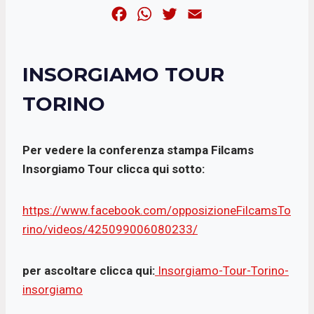
F
W
T
E
a
h
w
m
c
a
i
a
INSORGIAMO TOUR
e
t
t
i
b
s
t
l
TORINO
o
A
e
o
p
r
Per vedere la conferenza stampa Filcams
k
p
Insorgiamo Tour clicca qui sotto:
https://www.facebook.com/opposizioneFilcamsTo
rino/videos/425099006080233/
per ascoltare
clicca qui:
Insorgiamo-Tour-Torino-
insorgiamo