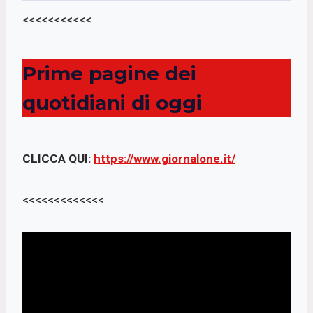
b
s
t
l
<<<<<<<<<<<
o
A
e
o
p
r
k
p
Prime pagine dei
quotidiani di oggi
CLICCA QUI:
https://www.giornalone.it/
<<<<<<<<<<<<<