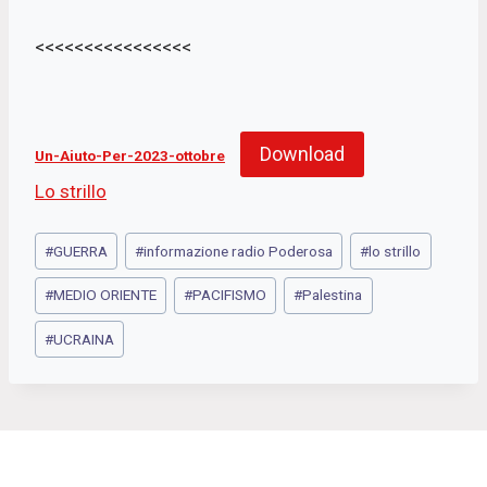
<<<<<<<<<<<<<<<<
Download
Un-Aiuto-Per-2023-ottobre
Lo strillo
Tag
#
GUERRA
#
informazione radio Poderosa
#
lo strillo
articolo:
#
MEDIO ORIENTE
#
PACIFISMO
#
Palestina
#
UCRAINA