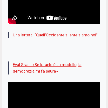
Una lettera: “Quell’Occidente silente siamo noi”
Eyal Sivan: «Se Israele è un modello, la
democrazia mi fa paura»