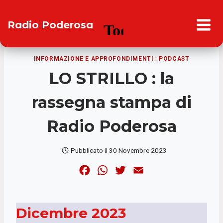
Salta
al
Radio Poderosa
contenuto
INFORMAZIONE E APPROFONDIMENTI
|
PODCAST
LO STRILLO : la
rassegna stampa di
Radio Poderosa
Pubblicato il
30 Novembre 2023
F
W
T
E
a
h
w
m
c
a
i
a
Dicembre 2023
e
t
t
i