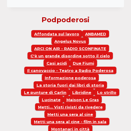
DI
PACE
Podpoderosi
Affondata sul lavoro
ANBAMED
Angelus Novus
ARCI ON AIR - RADIO SCONFINATE
C'è un grande disordine sotto il cielo
Casi acidi
Due Fiumi
Il canovaccio - Teatro a Radio Poderosa
Informazione poderosa
La storia fuori dai libri di storia
Le punture di Carlin
Libridine
Lo strillo
Lucinate
Maison Le Gras
Metti... Visti rivisti da rivedere
Metti una sera al cine
Metti una sera al cine - film in sala
Montanari in città