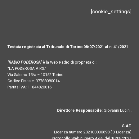
[cookie_settings]
Testata registrata al Tribunale di Torino 08/07/2021 al n. 41/2021
“RADIO PODEROSA”
è la Web Radio di proprietà di:
“LA PODEROSA A.P.S.”
Via Salerno 15/a – 10152 Torino
Codice Fiscale: 97788080014
Partita IVA: 11844820016
Direttore Responsabile
: Giovanni Lucini.
SIAE
:
Licenza numero 202100000698 (ID Licenza)
Protocollo Web numero 4783 del 10/08/2021