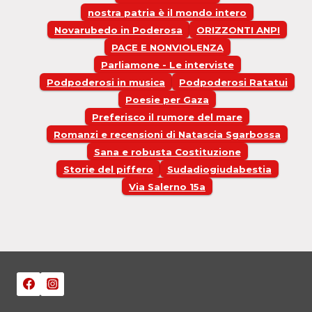
nostra patria è il mondo intero
Novarubedo in Poderosa
ORIZZONTI ANPI
PACE E NONVIOLENZA
Parliamone - Le interviste
Podpoderosi in musica
Podpoderosi Ratatui
Poesie per Gaza
Preferisco il rumore del mare
Romanzi e recensioni di Natascia Sgarbossa
Sana e robusta Costituzione
Storie del piffero
Sudadiogiudabestia
Via Salerno 15a