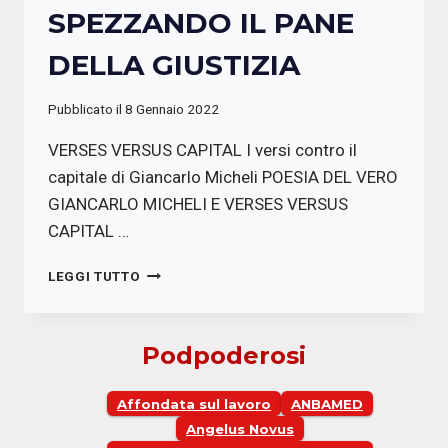
SPEZZANDO IL PANE
DELLA GIUSTIZIA
Pubblicato il
8 Gennaio 2022
VERSES VERSUS CAPITAL I versi contro il
capitale di Giancarlo Micheli POESIA DEL VERO
GIANCARLO MICHELI E VERSES VERSUS
CAPITAL …
SPEZZANDO
LEGGI TUTTO
IL
PANE
DELLA
Podpoderosi
GIUSTIZIA
Affondata sul lavoro
ANBAMED
Angelus Novus