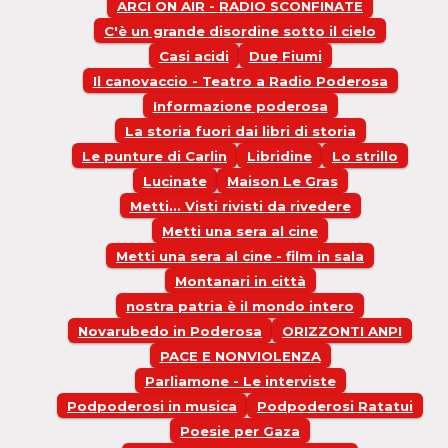
ARCI ON AIR - RADIO SCONFINATE
C'è un grande disordine sotto il cielo
Casi acidi
Due Fiumi
Il canovaccio - Teatro a Radio Poderosa
Informazione poderosa
La storia fuori dai libri di storia
Le punture di Carlin
Libridine
Lo strillo
Lucinate
Maison Le Gras
Metti... Visti rivisti da rivedere
Metti una sera al cine
Metti una sera al cine - film in sala
Montanari in città
nostra patria è il mondo intero
Novarubedo in Poderosa
ORIZZONTI ANPI
PACE E NONVIOLENZA
Parliamone - Le interviste
Podpoderosi in musica
Podpoderosi Ratatui
Poesie per Gaza