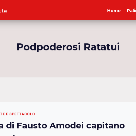
tta
Home
Pal
Podpoderosi Ratatui
RTE E SPETTACOLO
a di Fausto Amodei capitano