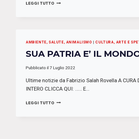
PODPODEROSI:
LEGGI TUTTO
RATATUI
AMBIENTE, SALUTE, ANIMALISMO
|
CULTURA, ARTE E SP
SUA PATRIA E’ IL MOND
Pubblicato il
7 Luglio 2022
Ultime notizie da Fabrizio Salah Rovella A 
INTERO CLICCA QUI: …… E…
SUA
LEGGI TUTTO
PATRIA
E’
IL
MONDO
INTERO