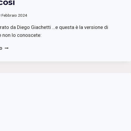
così
8 Febbraio 2024
rato da Diego Giachetti …e questa è la versione di
e non lo conoscete:
A
TO
CASA
DI
FAUSTO
AMODEI
CAPITANO
COSE
COSÌ
I