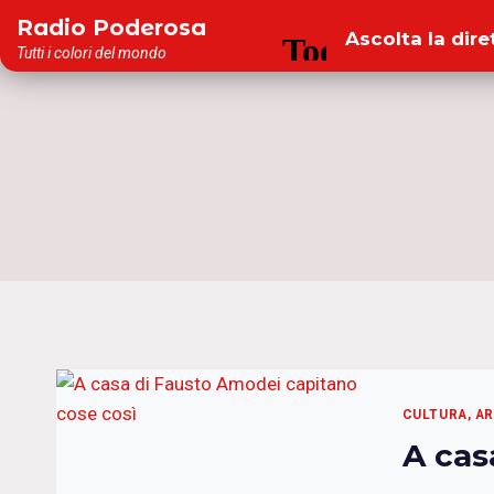
Salta
Radio Poderosa
Ascolta la dire
al
Tutti i colori del mondo
contenuto
CULTURA, A
A cas