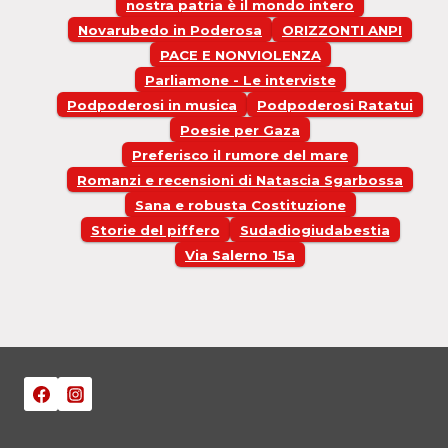
nostra patria è il mondo intero
Novarubedo in Poderosa
ORIZZONTI ANPI
PACE E NONVIOLENZA
Parliamone - Le interviste
Podpoderosi in musica
Podpoderosi Ratatui
Poesie per Gaza
Preferisco il rumore del mare
Romanzi e recensioni di Natascia Sgarbossa
Sana e robusta Costituzione
Storie del piffero
Sudadiogiudabestia
Via Salerno 15a