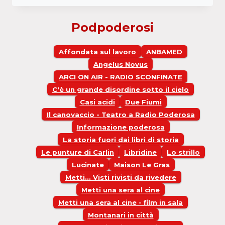
Podpoderosi
Affondata sul lavoro
ANBAMED
Angelus Novus
ARCI ON AIR - RADIO SCONFINATE
C'è un grande disordine sotto il cielo
Casi acidi
Due Fiumi
Il canovaccio - Teatro a Radio Poderosa
Informazione poderosa
La storia fuori dai libri di storia
Le punture di Carlin
Libridine
Lo strillo
Lucinate
Maison Le Gras
Metti... Visti rivisti da rivedere
Metti una sera al cine
Metti una sera al cine - film in sala
Montanari in città