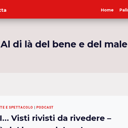
tta
Home
Pal
Al di là del bene e del male
RTE E SPETTACOLO
|
PODCAST
 Visti rivisti da rivedere –