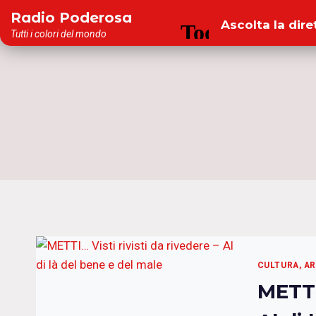
Salta
Radio Poderosa
Ascolta la dire
al
Tutti i colori del mondo
contenuto
CULTURA, A
METTI…