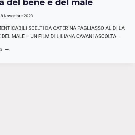
 là del bene e del male
18 Novembre 2023
MENTICABILI SCELTI DA CATERINA PAGLIASSO AL DI LA’
E DEL MALE – UN FILM DI LILIANA CAVANI ASCOLTA…
METTI…
TO
VISTI
RIVISTI
DA
RIVEDERE
–
AL
DI
LÀ
DEL
BENE
E
DEL
MALE