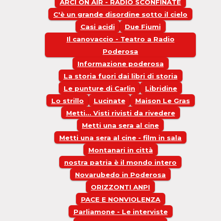
ARCI ON AIR - RADIO SCONFINATE
C'è un grande disordine sotto il cielo
Casi acidi
Due Fiumi
Il canovaccio - Teatro a Radio
Poderosa
Informazione poderosa
La storia fuori dai libri di storia
Le punture di Carlin
Libridine
Lo strillo
Lucinate
Maison Le Gras
Metti... Visti rivisti da rivedere
Metti una sera al cine
Metti una sera al cine - film in sala
Montanari in città
nostra patria è il mondo intero
Novarubedo in Poderosa
ORIZZONTI ANPI
PACE E NONVIOLENZA
Parliamone - Le interviste