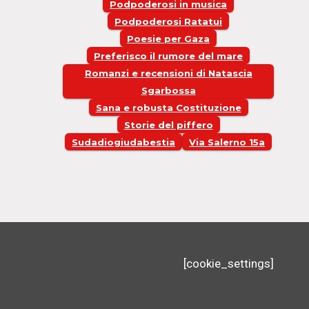
Podpoderosi in musica
Podpoderosi Ratatui
Poesie per Gaza
Preferisco il rumore del mare
Romanzi e recensioni di Natascia
Sgarbossa
Sana e robusta Costituzione
Storie del piffero
Sudadiogiudabestia
Via Salerno 15a
[cookie_settings]