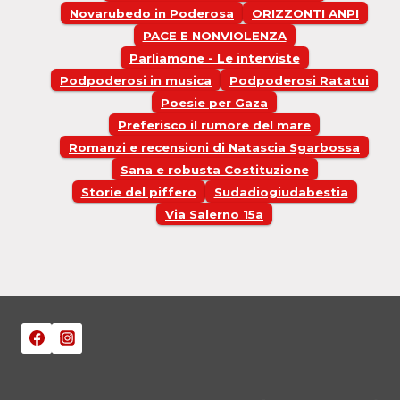
Novarubedo in Poderosa
ORIZZONTI ANPI
PACE E NONVIOLENZA
Parliamone - Le interviste
Podpoderosi in musica
Podpoderosi Ratatui
Poesie per Gaza
Preferisco il rumore del mare
Romanzi e recensioni di Natascia Sgarbossa
Sana e robusta Costituzione
Storie del piffero
Sudadiogiudabestia
Via Salerno 15a