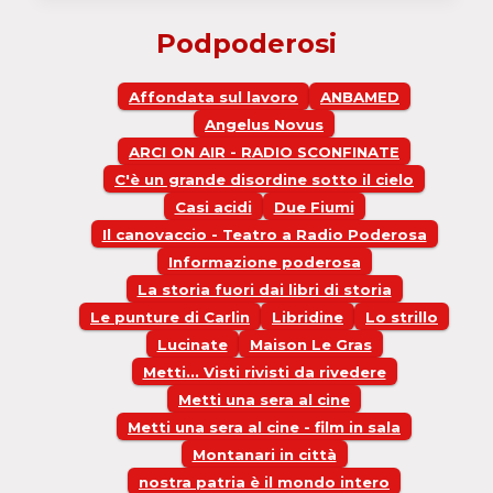
COSTITUZIONE
Podpoderosi
Affondata sul lavoro
ANBAMED
Angelus Novus
ARCI ON AIR - RADIO SCONFINATE
C'è un grande disordine sotto il cielo
Casi acidi
Due Fiumi
Il canovaccio - Teatro a Radio Poderosa
Informazione poderosa
La storia fuori dai libri di storia
Le punture di Carlin
Libridine
Lo strillo
Lucinate
Maison Le Gras
Metti... Visti rivisti da rivedere
Metti una sera al cine
Metti una sera al cine - film in sala
Montanari in città
nostra patria è il mondo intero