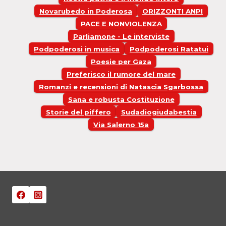
Novarubedo in Poderosa
ORIZZONTI ANPI
PACE E NONVIOLENZA
Parliamone - Le interviste
Podpoderosi in musica
Podpoderosi Ratatui
Poesie per Gaza
Preferisco il rumore del mare
Romanzi e recensioni di Natascia Sgarbossa
Sana e robusta Costituzione
Storie del piffero
Sudadiogiudabestia
Via Salerno 15a