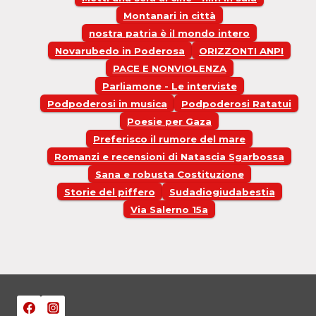
Montanari in città
nostra patria è il mondo intero
Novarubedo in Poderosa
ORIZZONTI ANPI
PACE E NONVIOLENZA
Parliamone - Le interviste
Podpoderosi in musica
Podpoderosi Ratatui
Poesie per Gaza
Preferisco il rumore del mare
Romanzi e recensioni di Natascia Sgarbossa
Sana e robusta Costituzione
Storie del piffero
Sudadiogiudabestia
Via Salerno 15a