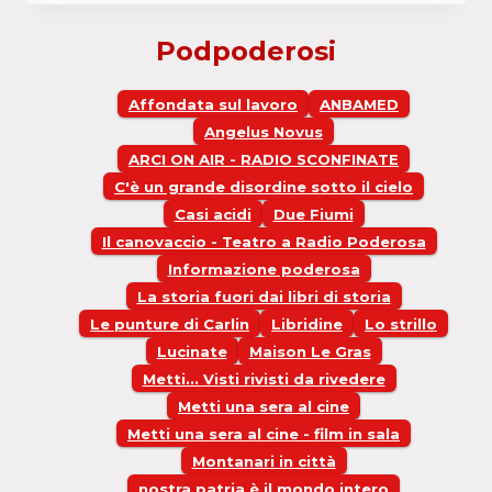
15A
Podpoderosi
Affondata sul lavoro
ANBAMED
Angelus Novus
ARCI ON AIR - RADIO SCONFINATE
C'è un grande disordine sotto il cielo
Casi acidi
Due Fiumi
Il canovaccio - Teatro a Radio Poderosa
Informazione poderosa
La storia fuori dai libri di storia
Le punture di Carlin
Libridine
Lo strillo
Lucinate
Maison Le Gras
Metti... Visti rivisti da rivedere
Metti una sera al cine
Metti una sera al cine - film in sala
Montanari in città
nostra patria è il mondo intero