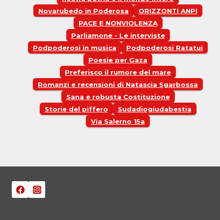
Novarubedo in Poderosa
ORIZZONTI ANPI
PACE E NONVIOLENZA
Parliamone - Le interviste
Podpoderosi in musica
Podpoderosi Ratatui
Poesie per Gaza
Preferisco il rumore del mare
Romanzi e recensioni di Natascia Sgarbossa
Sana e robusta Costituzione
Storie del piffero
Sudadiogiudabestia
Via Salerno 15a