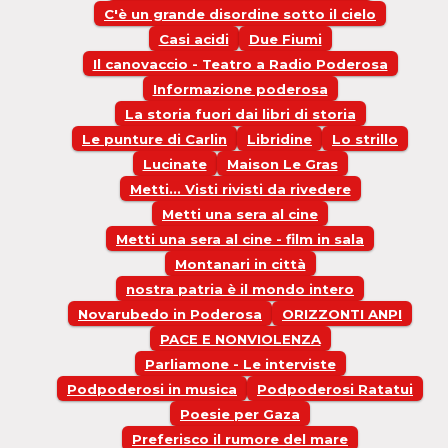
C'è un grande disordine sotto il cielo
Casi acidi
Due Fiumi
Il canovaccio - Teatro a Radio Poderosa
Informazione poderosa
La storia fuori dai libri di storia
Le punture di Carlin
Libridine
Lo strillo
Lucinate
Maison Le Gras
Metti... Visti rivisti da rivedere
Metti una sera al cine
Metti una sera al cine - film in sala
Montanari in città
nostra patria è il mondo intero
Novarubedo in Poderosa
ORIZZONTI ANPI
PACE E NONVIOLENZA
Parliamone - Le interviste
Podpoderosi in musica
Podpoderosi Ratatui
Poesie per Gaza
Preferisco il rumore del mare