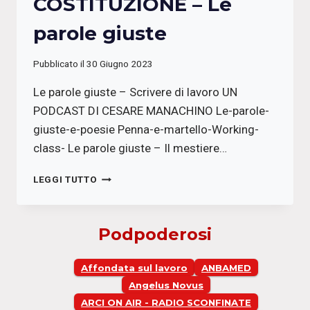
COSTITUZIONE – Le
parole giuste
Pubblicato il
30 Giugno 2023
Le parole giuste – Scrivere di lavoro UN
PODCAST DI CESARE MANACHINO Le-parole-
giuste-e-poesie Penna-e-martello-Working-
class- Le parole giuste – Il mestiere…
SANA
LEGGI TUTTO
E
ROBUSTA
COSTITUZIONE
Podpoderosi
–
LE
PAROLE
Affondata sul lavoro
ANBAMED
GIUSTE
Angelus Novus
ARCI ON AIR - RADIO SCONFINATE