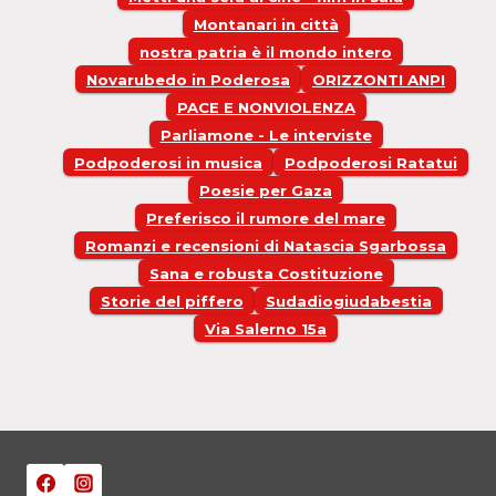
Montanari in città
nostra patria è il mondo intero
Novarubedo in Poderosa
ORIZZONTI ANPI
PACE E NONVIOLENZA
Parliamone - Le interviste
Podpoderosi in musica
Podpoderosi Ratatui
Poesie per Gaza
Preferisco il rumore del mare
Romanzi e recensioni di Natascia Sgarbossa
Sana e robusta Costituzione
Storie del piffero
Sudadiogiudabestia
Via Salerno 15a