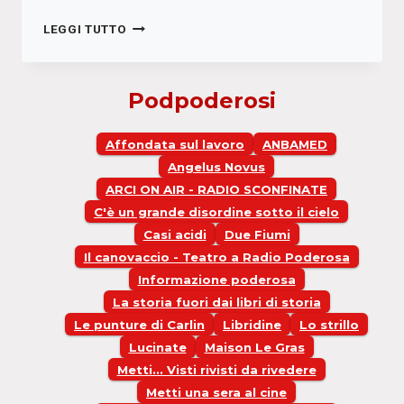
METTI…
LEGGI TUTTO
VISTI
RIVISTI
DA
Podpoderosi
RIVEDERE
–
AL
Affondata sul lavoro
ANBAMED
DI
Angelus Novus
LÀ
ARCI ON AIR - RADIO SCONFINATE
DEL
C'è un grande disordine sotto il cielo
BENE
E
Casi acidi
Due Fiumi
DEL
Il canovaccio - Teatro a Radio Poderosa
MALE
Informazione poderosa
La storia fuori dai libri di storia
Le punture di Carlin
Libridine
Lo strillo
Lucinate
Maison Le Gras
Metti... Visti rivisti da rivedere
Metti una sera al cine