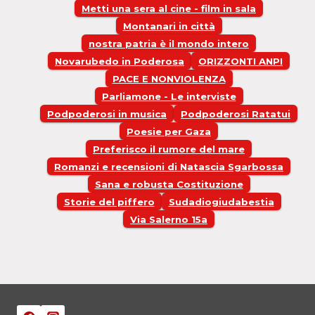
Metti una sera al cine - film in sala
Montanari in città
nostra patria è il mondo intero
Novarubedo in Poderosa
ORIZZONTI ANPI
PACE E NONVIOLENZA
Parliamone - Le interviste
Podpoderosi in musica
Podpoderosi Ratatui
Poesie per Gaza
Preferisco il rumore del mare
Romanzi e recensioni di Natascia Sgarbossa
Sana e robusta Costituzione
Storie del piffero
Sudadiogiudabestia
Via Salerno 15a