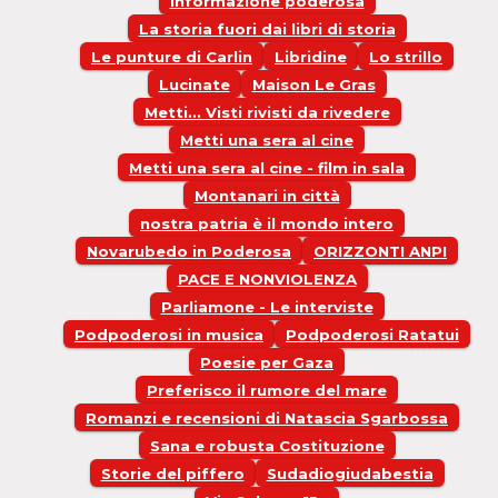
Informazione poderosa
La storia fuori dai libri di storia
Le punture di Carlin
Libridine
Lo strillo
Lucinate
Maison Le Gras
Metti... Visti rivisti da rivedere
Metti una sera al cine
Metti una sera al cine - film in sala
Montanari in città
nostra patria è il mondo intero
Novarubedo in Poderosa
ORIZZONTI ANPI
PACE E NONVIOLENZA
Parliamone - Le interviste
Podpoderosi in musica
Podpoderosi Ratatui
Poesie per Gaza
Preferisco il rumore del mare
Romanzi e recensioni di Natascia Sgarbossa
Sana e robusta Costituzione
Storie del piffero
Sudadiogiudabestia