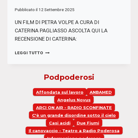
Pubblicato il
12 Settembre 2025
UN FILM DI PETRA VOLPE A CURA DI
CATERINA PAGLIASSO ASCOLTA QUI LA
RECENSIONE DI CATERINA:
METTI
LEGGI TUTTO
UNA
SERA
AL
Podpoderosi
CINE:
L’ULTIMO
TURNO
Affondata sul lavoro
ANBAMED
Angelus Novus
ARCI ON AIR - RADIO SCONFINATE
C'è un grande disordine sotto il cielo
Casi acidi
Due Fiumi
Il canovaccio - Teatro a Radio Poderosa