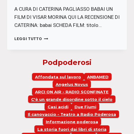
A CURA DI CATERINA PAGLIASSO BABAI UN
FILM DI VISAR MORINA QUI LA RECENSIONE DI
CATERINA: babai SCHEDA FILM: titolo…
BABAI
LEGGI TUTTO
Podpoderosi
Affondata sul lavoro
ANBAMED
Angelus Novus
ARCI ON AIR - RADIO SCONFINATE
C'è un grande disordine sotto il cielo
Casi acidi
Due Fiumi
Il canovaccio - Teatro a Radio Poderosa
Informazione poderosa
La storia fuori dai libri di storia