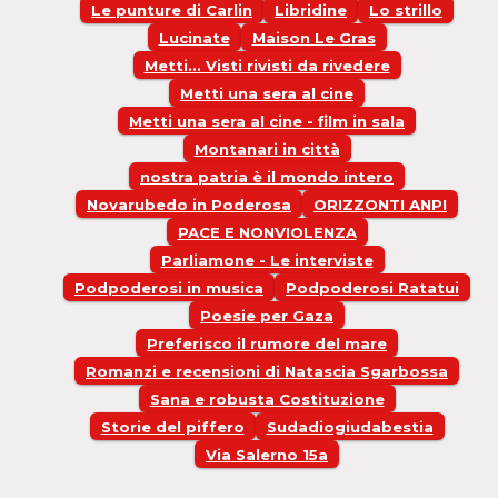
Le punture di Carlin
Libridine
Lo strillo
Lucinate
Maison Le Gras
Metti... Visti rivisti da rivedere
Metti una sera al cine
Metti una sera al cine - film in sala
Montanari in città
nostra patria è il mondo intero
Novarubedo in Poderosa
ORIZZONTI ANPI
PACE E NONVIOLENZA
Parliamone - Le interviste
Podpoderosi in musica
Podpoderosi Ratatui
Poesie per Gaza
Preferisco il rumore del mare
Romanzi e recensioni di Natascia Sgarbossa
Sana e robusta Costituzione
Storie del piffero
Sudadiogiudabestia
Via Salerno 15a