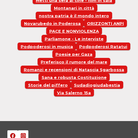
Metti una sera al cine - film in sala
Montanari in città
nostra patria è il mondo intero
Novarubedo in Poderosa
ORIZZONTI ANPI
PACE E NONVIOLENZA
Parliamone - Le interviste
Podpoderosi in musica
Podpoderosi Ratatui
Poesie per Gaza
Preferisco il rumore del mare
Romanzi e recensioni di Natascia Sgarbossa
Sana e robusta Costituzione
Storie del piffero
Sudadiogiudabestia
Via Salerno 15a