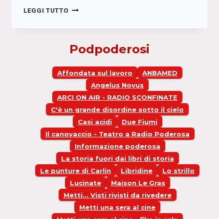
VIA
LEGGI TUTTO
SALERNO
15A
Podpoderosi
Affondata sul lavoro
ANBAMED
Angelus Novus
ARCI ON AIR - RADIO SCONFINATE
C'è un grande disordine sotto il cielo
Casi acidi
Due Fiumi
Il canovaccio - Teatro a Radio Poderosa
Informazione poderosa
La storia fuori dai libri di storia
Le punture di Carlin
Libridine
Lo strillo
Lucinate
Maison Le Gras
Metti... Visti rivisti da rivedere
Metti una sera al cine