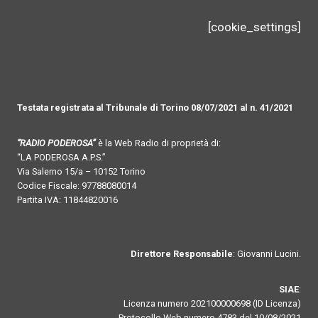
[cookie_settings]
Testata registrata al Tribunale di Torino 08/07/2021 al n. 41/2021
“RADIO PODEROSA”
è la Web Radio di proprietà di:
“LA PODEROSA A.P.S.”
Via Salerno 15/a – 10152 Torino
Codice Fiscale: 97788080014
Partita IVA: 11844820016
Direttore Responsabile
: Giovanni Lucini.
SIAE
:
Licenza numero 202100000698 (ID Licenza)
Protocollo Web numero 4783 del 10/08/2021