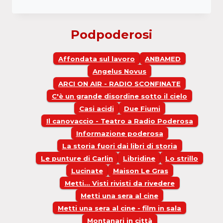
UNA
SERA
AL
Podpoderosi
CINE: PARTHENOPE
Affondata sul lavoro
ANBAMED
Angelus Novus
ARCI ON AIR - RADIO SCONFINATE
C'è un grande disordine sotto il cielo
Casi acidi
Due Fiumi
Il canovaccio - Teatro a Radio Poderosa
Informazione poderosa
La storia fuori dai libri di storia
Le punture di Carlin
Libridine
Lo strillo
Lucinate
Maison Le Gras
Metti... Visti rivisti da rivedere
Metti una sera al cine
Metti una sera al cine - film in sala
Montanari in città