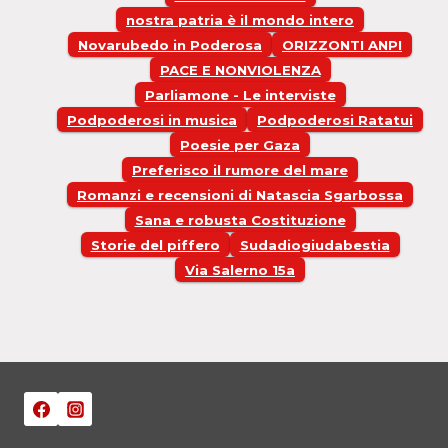
nostra patria è il mondo intero
Novarubedo in Poderosa
ORIZZONTI ANPI
PACE E NONVIOLENZA
Parliamone - Le interviste
Podpoderosi in musica
Podpoderosi Ratatui
Poesie per Gaza
Preferisco il rumore del mare
Romanzi e recensioni di Natascia Sgarbossa
Sana e robusta Costituzione
Storie del piffero
Sudadiogiudabestia
Via Salerno 15a