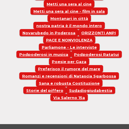
Metti una sera al cine
Metti una sera al cine - film in sala
Montanari in città
nostra patria è il mondo intero
Novarubedo in Poderosa
ORIZZONTI ANPI
PACE E NONVIOLENZA
Parliamone - Le interviste
Podpoderosi in musica
Podpoderosi Ratatui
Poesie per Gaza
Preferisco il rumore del mare
Romanzi e recensioni di Natascia Sgarbossa
Sana e robusta Costituzione
Storie del piffero
Sudadiogiudabestia
Via Salerno 15a