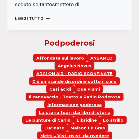
seduto soltantosmetterò di…
NON
LEGGI TUTTO
SMETTERO’
DI
ESSERE
Podpoderosi
JACK
HIRSCHMAN
Affondata sul lavoro
ANBAMED
Angelus Novus
ARCI ON AIR - RADIO SCONFINATE
C'è un grande disordine sotto il cielo
Casi acidi
Due Fiumi
Il canovaccio - Teatro a Radio Poderosa
Informazione poderosa
La storia fuori dai libri di storia
Le punture di Carlin
Libridine
Lo strillo
Lucinate
Maison Le Gras
Metti... Visti rivisti da rivedere