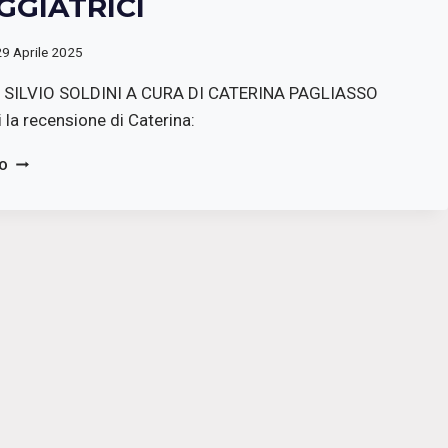
GGIATRICI
29 Aprile 2025
I SILVIO SOLDINI A CURA DI CATERINA PAGLIASSO
 la recensione di Caterina:
METTI
TO
UNA
SERA
AL
CINE:
LE
ASSAGGIATRICI