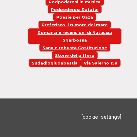
Podpoderosi in musica
Podpoderosi Ratatui
Poesie per Gaza
Preferisco il rumore del mare
Romanzi e recensioni di Natascia
Sgarbossa
Sana e robusta Costituzione
Storie del piffero
Sudadiogiudabestia
Via Salerno 15a
[cookie_settings]