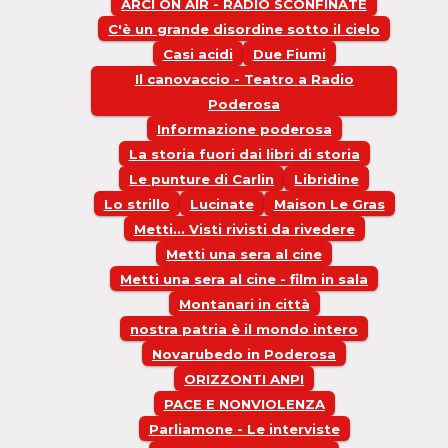
ARCI ON AIR - RADIO SCONFINATE
C'è un grande disordine sotto il cielo
Casi acidi
Due Fiumi
Il canovaccio - Teatro a Radio
Poderosa
Informazione poderosa
La storia fuori dai libri di storia
Le punture di Carlin
Libridine
Lo strillo
Lucinate
Maison Le Gras
Metti... Visti rivisti da rivedere
Metti una sera al cine
Metti una sera al cine - film in sala
Montanari in città
nostra patria è il mondo intero
Novarubedo in Poderosa
ORIZZONTI ANPI
PACE E NONVIOLENZA
Parliamone - Le interviste