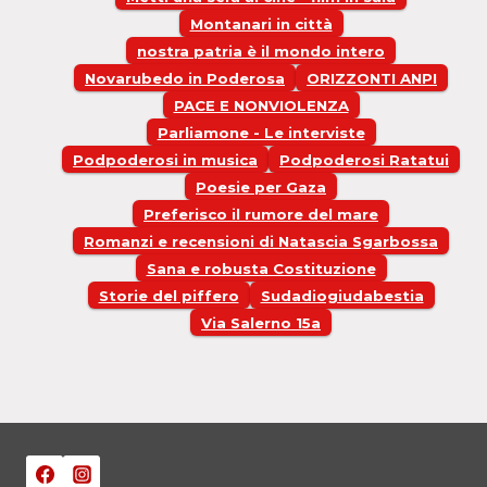
Montanari in città
nostra patria è il mondo intero
Novarubedo in Poderosa
ORIZZONTI ANPI
PACE E NONVIOLENZA
Parliamone - Le interviste
Podpoderosi in musica
Podpoderosi Ratatui
Poesie per Gaza
Preferisco il rumore del mare
Romanzi e recensioni di Natascia Sgarbossa
Sana e robusta Costituzione
Storie del piffero
Sudadiogiudabestia
Via Salerno 15a