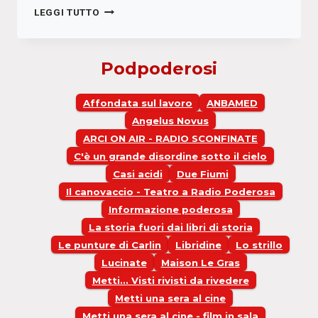
SUDA
LEGGI TUTTO
6:
PAOLA
BIANCHI
Podpoderosi
Affondata sul lavoro
ANBAMED
Angelus Novus
ARCI ON AIR - RADIO SCONFINATE
C'è un grande disordine sotto il cielo
Casi acidi
Due Fiumi
Il canovaccio - Teatro a Radio Poderosa
Informazione poderosa
La storia fuori dai libri di storia
Le punture di Carlin
Libridine
Lo strillo
Lucinate
Maison Le Gras
Metti... Visti rivisti da rivedere
Metti una sera al cine
Metti una sera al cine - film in sala