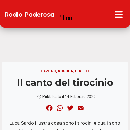
Salta
al
Radio Poderosa
contenuto
LAVORO, SCUOLA, DIRITTI
Il canto del tirocinio
Pubblicato il
14 Febbraio 2022
F
W
T
E
a
h
w
m
Luca Sardo illustra cosa sono i tirocini e quali sono
c
a
i
a