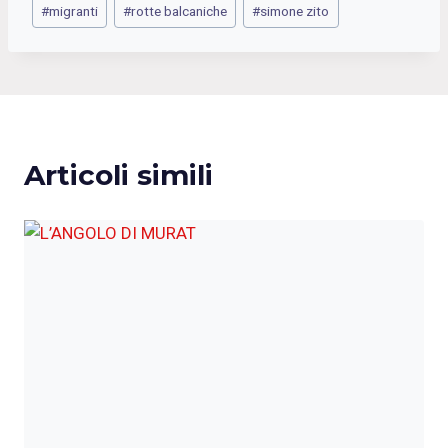
#
migranti
#
rotte balcaniche
#
simone zito
articolo:
Articoli simili