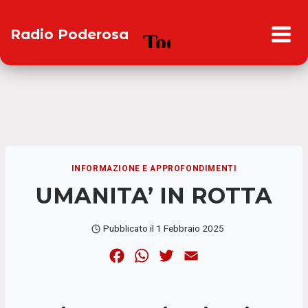
Salta
al
Radio Poderosa
contenuto
INFORMAZIONE E APPROFONDIMENTI
UMANITA’ IN ROTTA
Pubblicato il
1 Febbraio 2025
F
W
T
E
a
h
w
m
c
a
i
a