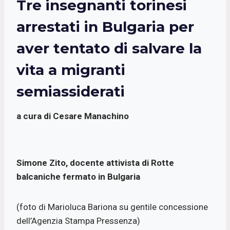
Tre insegnanti torinesi
e
t
t
i
b
s
t
l
arrestati in Bulgaria per
o
A
e
aver tentato di salvare la
o
p
r
k
p
vita a migranti
semiassiderati
a cura di Cesare Manachino
Simone Zito, docente attivista di Rotte
balcaniche fermato in Bulgaria
(foto di Marioluca Bariona su gentile concessione
dell’Agenzia Stampa Pressenza)