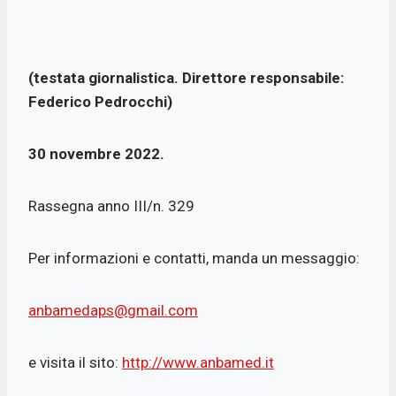
c
a
i
a
e
t
t
i
b
s
t
l
(testata giornalistica. Direttore responsabile:
o
A
e
Federico Pedrocchi)
o
p
r
k
p
30 novembre 2022.
Rassegna anno III/n. 329
Per informazioni e contatti, manda un messaggio:
anbamedaps@gmail.com
e visita il sito:
http://www.anbamed.it