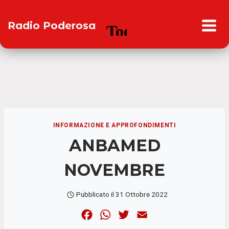
Salta
al
Radio Poderosa
contenuto
INFORMAZIONE E APPROFONDIMENTI
ANBAMED
NOVEMBRE
Pubblicato il
31 Ottobre 2022
F
W
T
E
a
h
w
m