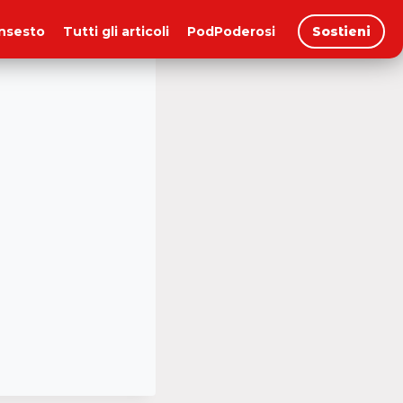
insesto
Tutti gli articoli
PodPoderosi
Sostieni