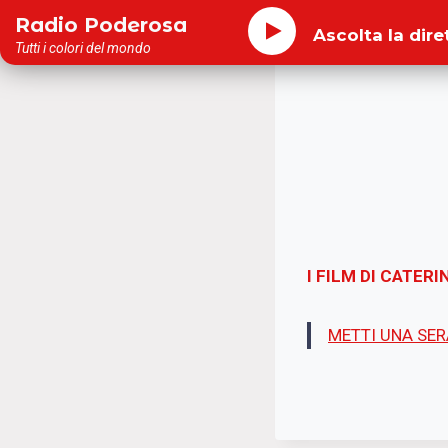
Salta
Radio Poderosa
Ascolta la dire
al
Tutti i colori del mondo
contenuto
I FILM DI CATER
METTI UNA SERA 