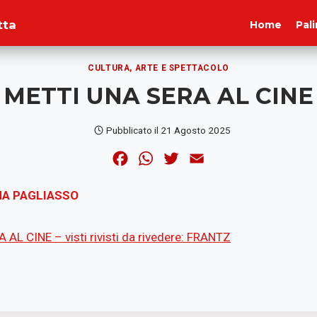
tta
Home
Pal
CULTURA, ARTE E SPETTACOLO
METTI UNA SERA AL CINE
Pubblicato il
21 Agosto 2025
F
W
T
E
a
h
w
m
INA PAGLIASSO
c
a
i
a
e
t
t
i
AL CINE – visti rivisti da rivedere: FRANTZ
b
s
t
l
o
A
e
o
p
r
k
p