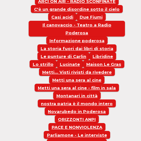
ARCI ON AIR - RADIO SCONFINATE
C'è un grande disordine sotto il cielo
Casi acidi
Due Fiumi
Il canovaccio - Teatro a Radio
Poderosa
Informazione poderosa
La storia fuori dai libri di storia
Le punture di Carlin
Libridine
Lo strillo
Lucinate
Maison Le Gras
Metti... Visti rivisti da rivedere
Metti una sera al cine
Metti una sera al cine - film in sala
Montanari in città
nostra patria è il mondo intero
Novarubedo in Poderosa
ORIZZONTI ANPI
PACE E NONVIOLENZA
Parliamone - Le interviste