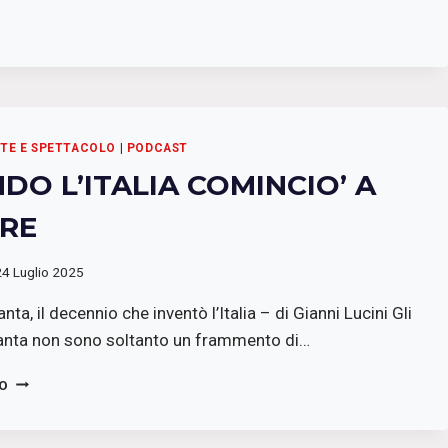
RTE E SPETTACOLO
|
PODCAST
DO L’ITALIA COMINCIO’ A
RE
24 Luglio 2025
nta, il decennio che inventò l’Italia – di Gianni Lucini Gli
anta non sono soltanto un frammento di…
QUANDO
TO
L’ITALIA
COMINCIO’
A