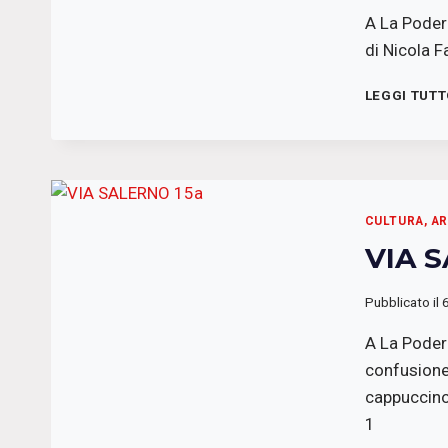
A La Podero
di Nicola F
LEGGI TUT
CULTURA, A
VIA 
Pubblicato il
A La Poder
confusione
cappuccino
1