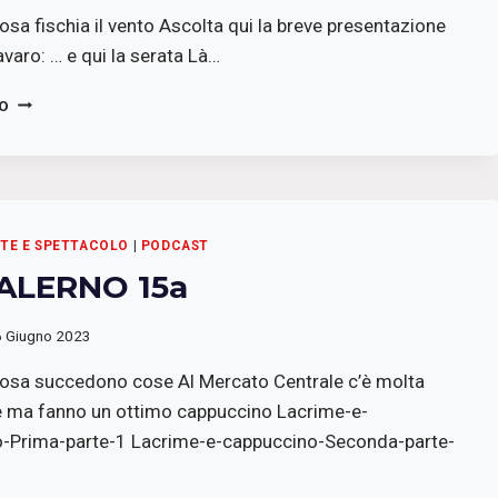
sa fischia il vento Ascolta qui la breve presentazione
avaro: … e qui la serata Là…
VIA
TO
SALERNO
15A
RTE E SPETTACOLO
|
PODCAST
SALERNO 15a
6 Giugno 2023
osa succedono cose Al Mercato Centrale c’è molta
 ma fanno un ottimo cappuccino Lacrime-e-
-Prima-parte-1 Lacrime-e-cappuccino-Seconda-parte-