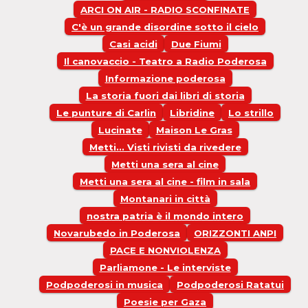
ARCI ON AIR - RADIO SCONFINATE
C'è un grande disordine sotto il cielo
Casi acidi
Due Fiumi
Il canovaccio - Teatro a Radio Poderosa
Informazione poderosa
La storia fuori dai libri di storia
Le punture di Carlin
Libridine
Lo strillo
Lucinate
Maison Le Gras
Metti... Visti rivisti da rivedere
Metti una sera al cine
Metti una sera al cine - film in sala
Montanari in città
nostra patria è il mondo intero
Novarubedo in Poderosa
ORIZZONTI ANPI
PACE E NONVIOLENZA
Parliamone - Le interviste
Podpoderosi in musica
Podpoderosi Ratatui
Poesie per Gaza