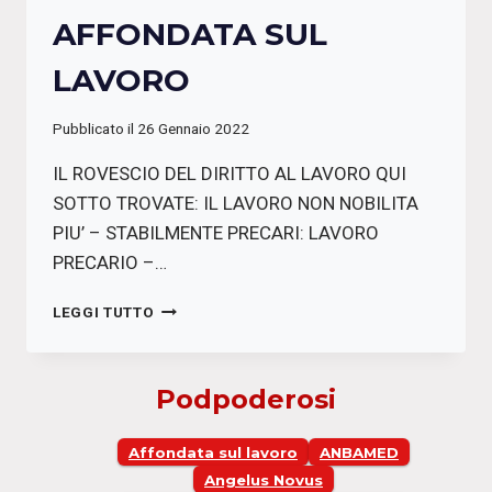
AFFONDATA SUL
LAVORO
Pubblicato il
26 Gennaio 2022
IL ROVESCIO DEL DIRITTO AL LAVORO QUI
SOTTO TROVATE: IL LAVORO NON NOBILITA
PIU’ – STABILMENTE PRECARI: LAVORO
PRECARIO –…
L’ITALIA
LEGGI TUTTO
E’
UNA
REPUBBLICA
Podpoderosi
AFFONDATA
SUL
LAVORO
Affondata sul lavoro
ANBAMED
Angelus Novus