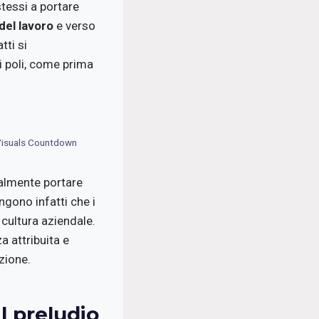
stessi a portare
del lavoro
e verso
tti si
i poli, come prima
e Visuals Countdown
ralmente portare
ngono infatti che i
 cultura aziendale.
a attribuita e
zione.
l preludio