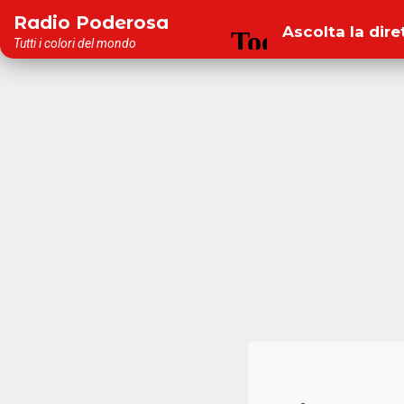
Salta
Radio Poderosa
Ascolta la dire
al
Tutti i colori del mondo
contenuto