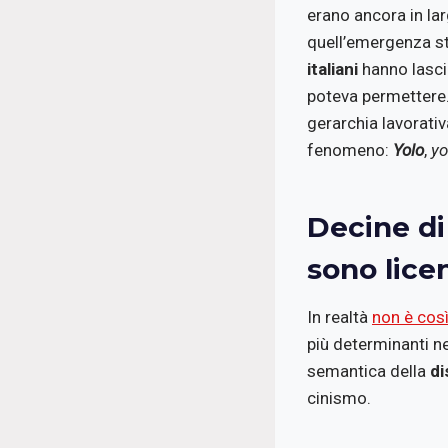
erano ancora in la
quell’emergenza st
italiani
hanno lascia
poteva permettere.
gerarchia lavorativ
fenomeno:
Yolo
,
yo
Decine di 
sono licen
In realtà
non è cos
più determinanti n
semantica della
di
cinismo.