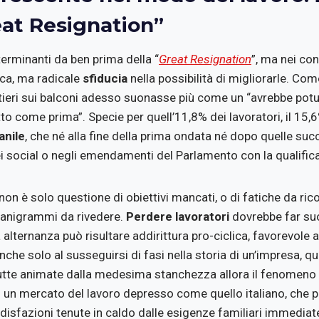
eat Resignation”
terminanti da ben prima della “
Great Resignation
”, ma nei con
ca, ma radicale
sfiducia
nella possibilità di migliorarle. Co
tieri sui balconi adesso suonasse più come un “avrebbe potu
tto come prima”. Specie per quell’11,8% dei lavoratori, il 15,
anile
, che né alla fine della prima ondata né dopo quelle su
i social o negli emendamenti del Parlamento con la qualifica
non è solo questione di obiettivi mancati, o di fatiche da ric
rganigrammi da rivedere.
Perdere lavoratori
dovrebbe far suo
a alternanza può risultare addirittura pro-ciclica, favorevole 
nche solo al susseguirsi di fasi nella storia di un’impresa, 
tte animate dalla medesima stanchezza allora il fenomeno d
 un mercato del lavoro depresso come quello italiano, che
ddisfazioni tenute in caldo dalle esigenze familiari immediat