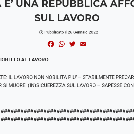
IA E’ UNA REPUBBLICA AF
SUL LAVORO
Pubblicato il
26 Gennaio 2022
F
W
T
E
a
h
w
m
 DIRITTO AL LAVORO
c
a
i
a
e
t
t
i
E: IL LAVORO NON NOBILITA PIU’ – STABILMENTE PRECAR
b
s
t
l
R SI MUORE: (IN)SICUEREZZA SUL LAVORO – SAPESSE CO
o
A
e
o
p
r
k
p
#########################################
#########################################