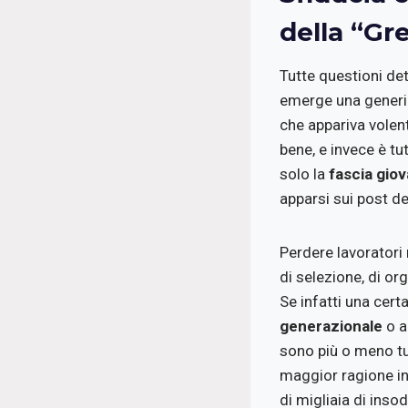
della “Gr
Tutte questioni de
emerge una generi
che appariva volen
bene, e invece è tu
solo la
fascia giov
apparsi sui post de
Perdere lavoratori 
di selezione, di o
Se infatti una cert
generazionale
o a
sono più o meno tu
maggior ragione in
di migliaia di inso