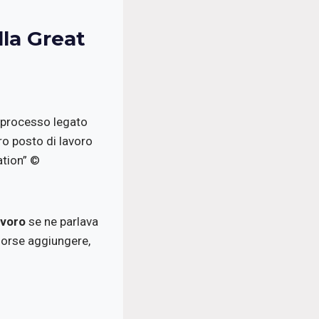
lla Great
n processo legato
ro posto di lavoro
ation” ©
avoro
se ne parlava
 forse aggiungere,