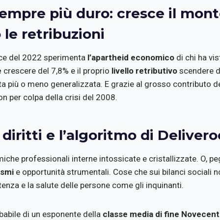
 sempre più duro: cresce il mont
le retribuzioni
ice del 2022 sperimenta
l’apartheid economico
di chi ha vist
e
crescere del 7,8% e il proprio
livello retributivo
scendere de
ita più o meno generalizzata. E grazie al grosso contributo d
on per colpa della crisi del 2008.
i diritti e l’algoritmo di Deliver
che professionali interne intossicate e cristallizzate. O, p
ismi
e opportunità strumentali. Cose che sui bilanci sociali n
tenza e la salute delle persone come gli inquinanti.
babile di un esponente della
classe media di fine Novecen