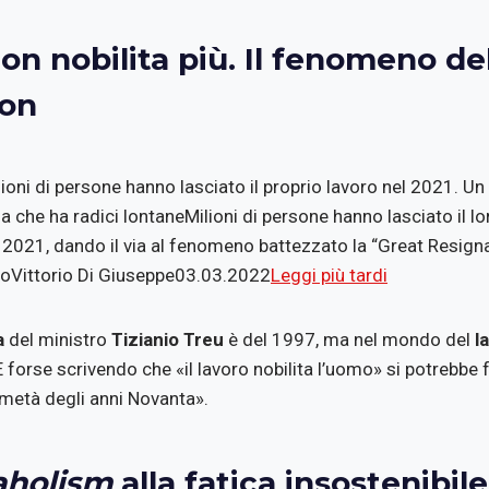
non nobilita più. Il fenomeno de
ion
ilioni di persone hanno lasciato il proprio lavoro nel 2021. U
 che ha radici lontaneMilioni di persone hanno lasciato il lo
el 2021, dando il via al fenomeno battezzato la “Great Resign
toVittorio Di Giuseppe03.03.2022
Leggi più tardi
a
del ministro
Tizianio Treu
è del 1997, ma nel mondo del
l
 forse scrivendo che «il lavoro nobilita l’uomo» si potrebbe
metà degli anni Novanta».
aholism
alla fatica insostenibile