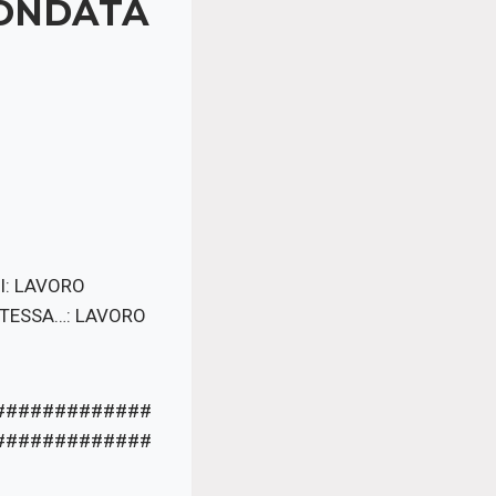
FONDATA
I: LAVORO
NTESSA…: LAVORO
#############
#############