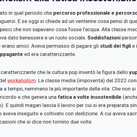
ato in quel periodo che
percorso professionale e percor
nguersi. E se oggi si chiede ad un ventenne cosa pensi di qu
 pesci che non sapevano cosa fosse l’acqua. Alla classe medi
veva dato benessere e un ruolo sociale.
Soddisfazioni
persona
 erano amici. Aveva permesso di pagare gli
studi dei figli
e i
appagante
ed era caratterizzante.
aratterizzante che la cultura pop inventò la figura dello
yu
 del
workaholism
. La classe media (impoverita) del 2022 cons
 a tempo, nemmeno la più importante della vita. Che non s
 ricordo e che genera una
fatica a volte insostenibile
(anche
). E quindi magari lascia il lavoro per cui si era preparata si
e aveva inseguito e coltivato con dedizione. A cui aveva sac
casioni che si dice non tornino due volte.