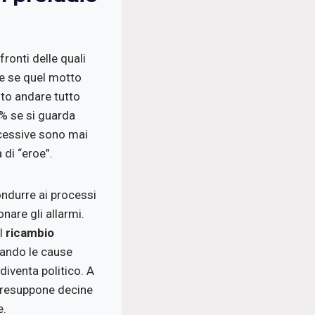
fronti delle quali
me se quel motto
to andare tutto
6% se si guarda
ccessive sono mai
 di “eroe”.
ondurre ai processi
nare gli allarmi.
al
ricambio
quando le cause
iventa politico. A
 presuppone decine
e.