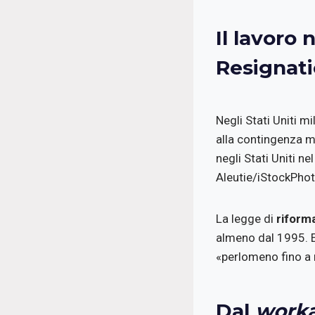
Il lavoro 
Resignat
Negli Stati Uniti m
alla contingenza ma
negli Stati Uniti n
Aleutie/iStockPho
La legge di
riform
almeno dal 1995. E
«perlomeno fino a 
Dal
work