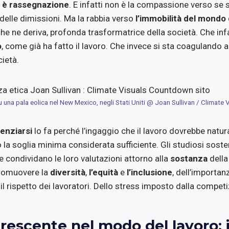
 è rassegnazione
. E infatti non è la compassione verso se 
delle dimissioni. Ma la rabbia verso
l’immobilità del mondo 
che ne deriva, profonda trasformatrice della società. Che infa
o
, come già ha fatto il lavoro. Che invece si sta coagulando a
ietà.
u una pala eolica nel New Mexico, negli Stati Uniti @ Joan Sullivan / Climat
cenziarsi
lo fa perché l’ingaggio che il lavoro dovrebbe natu
la soglia minima considerata sufficiente. Gli studiosi soste
 e condividano le loro valutazioni attorno alla
sostanza
della
promuovere la
diversità
,
l’equità
e
l’inclusione
, dell’importanz
il rispetto dei lavoratori. Dello stress imposto dalla competi
crescente nel modo del lavoro: i