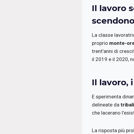
Il lavoro
scendono 
La classe lavoratr
proprio
monte-or
trent’anni di cresc
il 2019 e il 2020, n
Il lavoro, 
E sperimenta dinami
delineate da
tribal
che lacerano l’esis
La risposta più pro