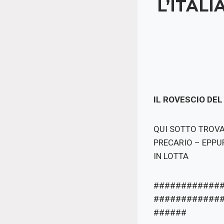
L’ITAL
IL ROVESCIO DEL
QUI SOTTO TROVAT
PRECARIO – EPPU
IN LOTTA
############
############
######