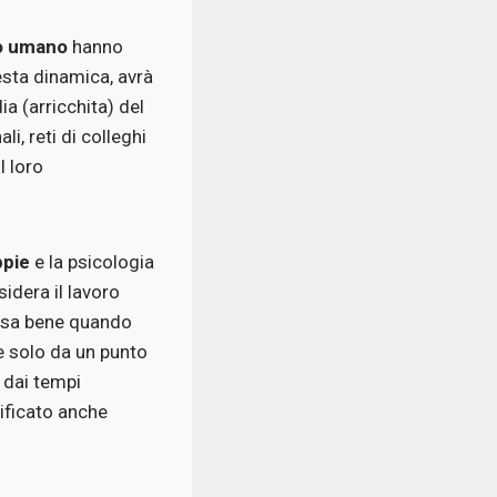
so umano
hanno
esta dinamica, avrà
a (arricchita) del
li, reti di colleghi
l loro
ppie
e la psicologia
idera il lavoro
i sa bene quando
 solo da un punto
n dai tempi
rificato anche