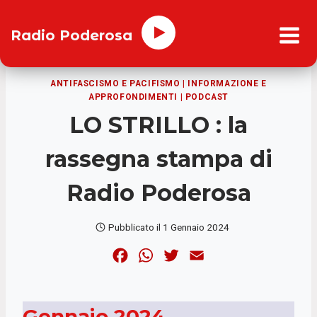
Salta
al
Radio Poderosa
contenuto
ANTIFASCISMO E PACIFISMO
|
INFORMAZIONE E
APPROFONDIMENTI
|
PODCAST
LO STRILLO : la
rassegna stampa di
Radio Poderosa
Pubblicato il
1 Gennaio 2024
F
W
T
E
a
h
w
m
c
a
i
a
Gennaio 2024
e
t
t
i