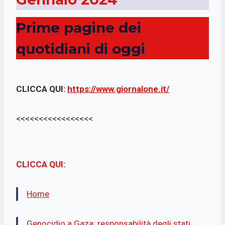
b
s
t
l
Prime pagine dei
o
A
e
o
p
r
quotidiani di oggi
k
p
CLICCA QUI:
https://www.giornalone.it/
<<<<<<<<<<<<<<<<<
CLICCA QUI:
Home
Genocidio a Gaza: responsabilità degli stati