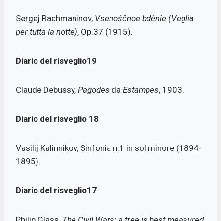
Sergej Rachmaninov,
Vsenoščnoe bděnie (Veglia
per tutta la notte)
, Op.37 (1915).
Diario del risveglio19
Claude Debussy,
Pagodes
da
Estampes
, 1903.
Diario del risveglio
18
Vasilij Kalinnikov, Sinfonia n.1 in sol minore (1894-
1895).
Diario del risveglio17
Philip Glass,
The Civil Wars: a tree is best measured