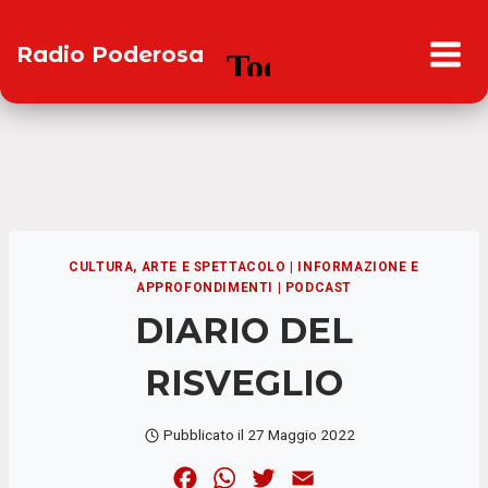
Salta
al
Radio Poderosa
contenuto
CULTURA, ARTE E SPETTACOLO
|
INFORMAZIONE E
APPROFONDIMENTI
|
PODCAST
DIARIO DEL
RISVEGLIO
Pubblicato il
27 Maggio 2022
F
W
T
E