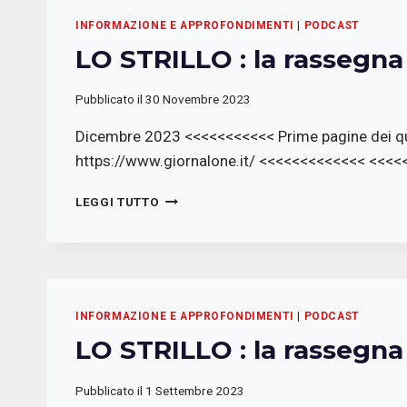
STAMPA
DI
INFORMAZIONE E APPROFONDIMENTI
|
PODCAST
RADIO
LO STRILLO : la rassegn
PODEROSA
Pubblicato il
30 Novembre 2023
Dicembre 2023 <<<<<<<<<<< Prime pagine dei qu
https://www.giornalone.it/ <<<<<<<<<<<<< <<<
LO
LEGGI TUTTO
STRILLO
:
LA
RASSEGNA
STAMPA
DI
INFORMAZIONE E APPROFONDIMENTI
|
PODCAST
RADIO
LO STRILLO : la rassegn
PODEROSA
Pubblicato il
1 Settembre 2023