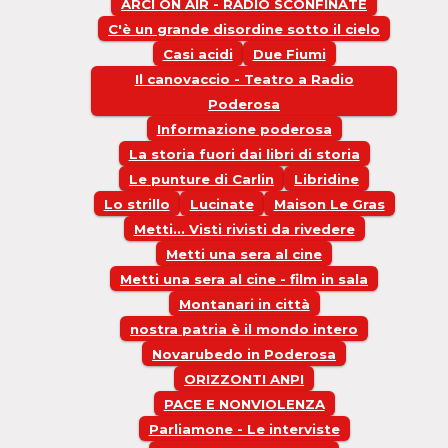
ARCI ON AIR - RADIO SCONFINATE
C'è un grande disordine sotto il cielo
Casi acidi
Due Fiumi
Il canovaccio - Teatro a Radio
Poderosa
Informazione poderosa
La storia fuori dai libri di storia
Le punture di Carlin
Libridine
Lo strillo
Lucinate
Maison Le Gras
Metti... Visti rivisti da rivedere
Metti una sera al cine
Metti una sera al cine - film in sala
Montanari in città
nostra patria è il mondo intero
Novarubedo in Poderosa
ORIZZONTI ANPI
PACE E NONVIOLENZA
Parliamone - Le interviste