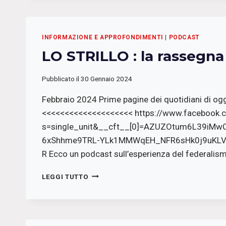
LA
RASSEGNA
STAMPA
DI
INFORMAZIONE E APPROFONDIMENTI
|
PODCAST
RADIO
LO STRILLO : la rassegn
PODEROSA
Pubblicato il
30 Gennaio 2024
Febbraio 2024 Prime pagine dei quotidiani di og
<<<<<<<<<<<<<<<<<<<< https://www.facebook
s=single_unit&__cft__[0]=AZUZOtum6L39i
6xShhme9TRL-YLk1MMWqEH_NFR6sHk0j9uKLV
R Ecco un podcast sull’esperienza del federali
LO
LEGGI TUTTO
STRILLO
:
LA
RASSEGNA