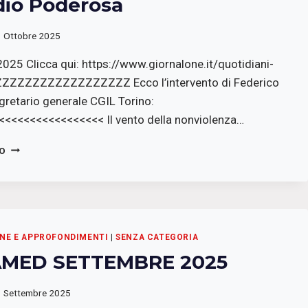
dio Poderosa
1 Ottobre 2025
25 Clicca qui: https://www.giornalone.it/quotidiani-
ZZZZZZZZZZZZZZZZZZZ Ecco l’intervento di Federico
gretario generale CGIL Torino:
<<<<<<<<<<<<<<<< Il vento della nonviolenza…
LO
TO
STRILLO
:
LA
RASSEGNA
STAMPA
DI
NE E APPROFONDIMENTI
|
SENZA CATEGORIA
RADIO
MED SETTEMBRE 2025
PODEROSA
1 Settembre 2025