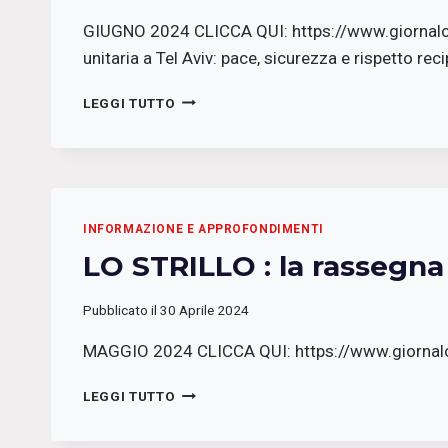
GIUGNO 2024 CLICCA QUI: https://www.giornal
unitaria a Tel Aviv: pace, sicurezza e rispetto re
LO
LEGGI TUTTO
STRILLO
:
LA
RASSEGNA
STAMPA
DI
INFORMAZIONE E APPROFONDIMENTI
RADIO
LO STRILLO : la rassegn
PODEROSA
Pubblicato il
30 Aprile 2024
MAGGIO 2024 CLICCA QUI: https://www.giornal
LO
LEGGI TUTTO
STRILLO
: