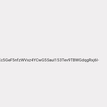
Ec5GeF5nfzWVxz4YCwG5SauI153Tev9TBWGdqgRxj6l-