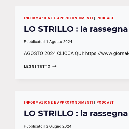
RASSEGNA
STAMPA
DI
INFORMAZIONE E APPROFONDIMENTI
|
PODCAST
RADIO
LO STRILLO : la rassegn
PODEROSA
Pubblicato il
1 Agosto 2024
AGOSTO 2024 CLICCA QUI: https://www.giornal
LO
LEGGI TUTTO
STRILLO
:
LA
RASSEGNA
STAMPA
DI
INFORMAZIONE E APPROFONDIMENTI
|
PODCAST
RADIO
LO STRILLO : la rassegn
PODEROSA
Pubblicato il
2 Giugno 2024