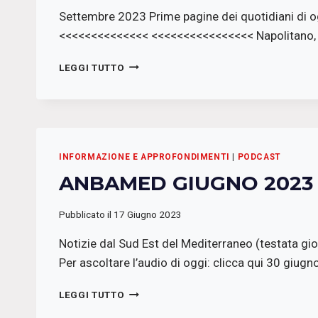
Settembre 2023 Prime pagine dei quotidiani di o
<<<<<<<<<<<<<< <<<<<<<<<<<<<<<< Napolitano, no
LO
LEGGI TUTTO
STRILLO
:
LA
RASSEGNA
STAMPA
DI
INFORMAZIONE E APPROFONDIMENTI
|
PODCAST
RADIO
ANBAMED GIUGNO 2023
PODEROSA
Pubblicato il
17 Giugno 2023
Notizie dal Sud Est del Mediterraneo (testata gio
Per ascoltare l’audio di oggi: clicca qui 30 giug
ANBAMED
LEGGI TUTTO
GIUGNO