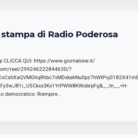
a stampa di Radio Poderosa
gi CLICCA QUI: https://www.giornalone.it/
.com/reel/299246222844630/?
MwCoCshXaQVMGhqRhbc7vMDxkahNu0pz7hWtPvj0182X41m
Fy3wJ81i_U5Ckxx3Kx1YrPWW8KWobrpFg&__tn__=H-
smo democratico: Riempire…