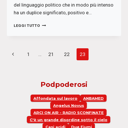
del linguaggio politico che in modo più intenso
ha un duplice significato, positivo e…
LA
LEGGI TUTTO
MIA
IDEA
SULLA
RIVOLUZIONE.
Navigazione
Pagina
1
…
21
22
23
LEZIONE
DI
pagina
Precedente
NORBERTO
BOBBIO
ALL’UNIVERSITÀ
Podpoderosi
DI
TORINO
IL
Affondata sul lavoro
ANBAMED
13
Angelus Novus
NOVEMBRE
ARCI ON AIR - RADIO SCONFINATE
1978
C'è un grande disordine sotto il cielo
Casi acidi
Due Fiumi