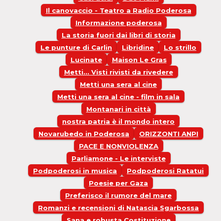
Il canovaccio - Teatro a Radio Poderosa
Informazione poderosa
La storia fuori dai libri di storia
Le punture di Carlin
Libridine
Lo strillo
Lucinate
Maison Le Gras
Metti... Visti rivisti da rivedere
Metti una sera al cine
Metti una sera al cine - film in sala
Montanari in città
nostra patria è il mondo intero
Novarubedo in Poderosa
ORIZZONTI ANPI
PACE E NONVIOLENZA
Parliamone - Le interviste
Podpoderosi in musica
Podpoderosi Ratatui
Poesie per Gaza
Preferisco il rumore del mare
Romanzi e recensioni di Natascia Sgarbossa
Sana e robusta Costituzione